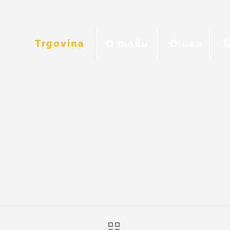
Trgovina
O medu
O nas
M