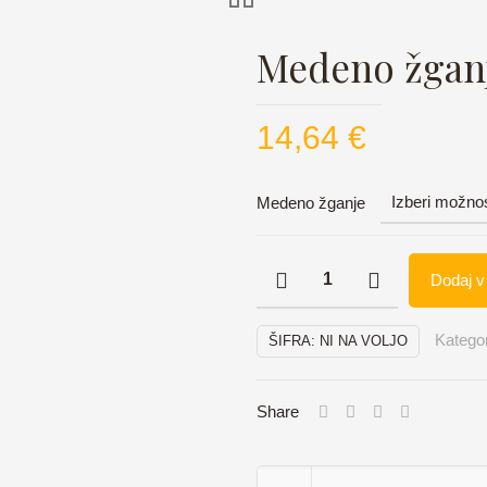
Medeno žgan
14,64
€
Medeno žganje
Medeno
Dodaj v
žganje
količina
Kategor
ŠIFRA:
NI NA VOLJO
Share