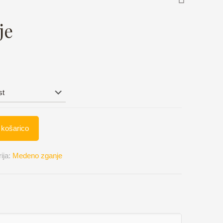
je
 košarico
ija:
Medeno zganje