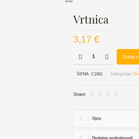
Vrtnica
3,17
€
Dodaj v
Kategorija:
Sv
ŠIFRA:
C1061
Share
Opis
Dodatne podrobnosti