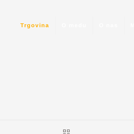
Trgovina
O medu
O nas
M