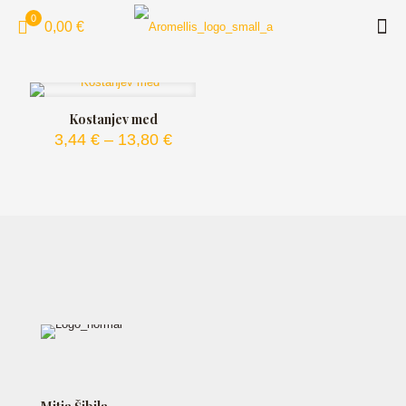
0
0,00 €
Kostanjev med
Cenovni
3,44
€
–
13,80
€
razpon:
od
3,44 €
do
13,80 €