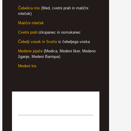
Čebelica mix
(Med, cvetni prah in matični
mleček)
Matični mleček
Cvetni prah
izkopanec in osmukanec
Čebelji vosek in Sveče
iz čebeljega voska
Medene pijače
(Medica, Medeni liker, Medeno
žganje, Medeni Barrique)
Medeni kis