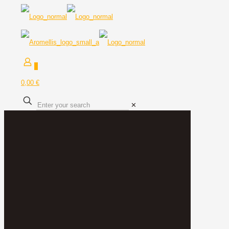
0
0,00 €
✕