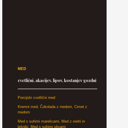
MED
cvetlični, akacijev, lipov, kostanjev gozdni
Porcijski cvetlični med
Kremni med, Čokolada z medom, Cimet z
medom
Med s suhimi marelicami, Med z orehi in
lešniki, Med s suhimi slivami