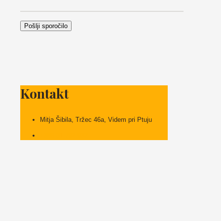
Kontakt
Mitja Šibila, Tržec 46a, Videm pri Ptuju
+386 31 792 932